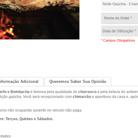
Noite Gaúcha - Crian
Nome do Hotel
*
Data de Utilização
*
* Campos Obrigatórios
nformação Adicional
Queremos Saber Sua Opinião
Garfo e Bombacha
é famosa pela qualidade do
churrasco
e pela beleza do ambien
adição gaúcha. Você será recepcionado com
chimarrão
e aperitivos da casa e, apó
anos não ocupando assento no veiculo não paga.
re: Terças, Quintas e Sábados.
idades