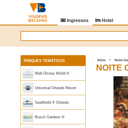
Ingressos
Hotel
Início
Noite G
PARQUES TEMÁTICOS
NOITE
Walt Disney World ®
Universal Orlando Resort
SeaWorld ® Orlando
Busch Gardens ®