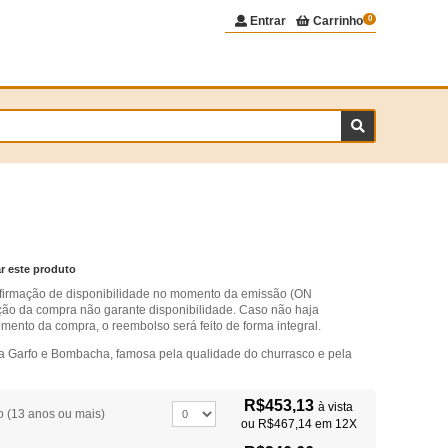
Entrar
Carrinho
0
ar este produto
onfirmação de disponibilidade no momento da emissão (ON
o da compra não garante disponibilidade. Caso não haja
mento da compra, o reembolso será feito de forma integral.
ia Garfo e Bombacha, famosa pela qualidade do churrasco e pela
R$453,13
à vista
o (13 anos ou mais)
ou
R$467,14
em 12X