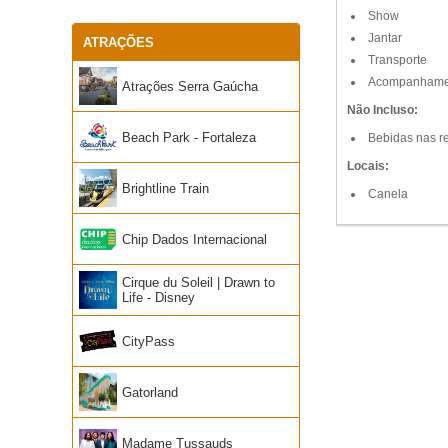
Show
Jantar
ATRAÇÕES
Transporte
Acompanhamen
Atrações Serra Gaúcha
Não Incluso:
Beach Park - Fortaleza
Bebidas nas re
Locais:
Brightline Train
Canela
Chip Dados Internacional
Cirque du Soleil | Drawn to
Life - Disney
CityPass
Gatorland
Madame Tussauds