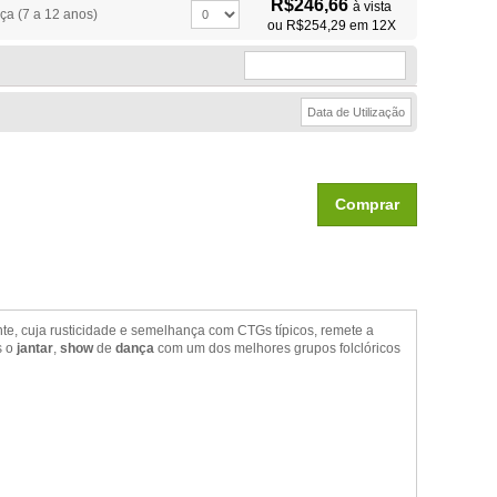
R$246,66
à vista
ça (7 a 12 anos)
ou
R$254,29
em 12X
Comprar
te, cuja rusticidade e semelhança com CTGs típicos, remete a
s o
jantar
,
show
de
dança
com um dos melhores grupos folclóricos