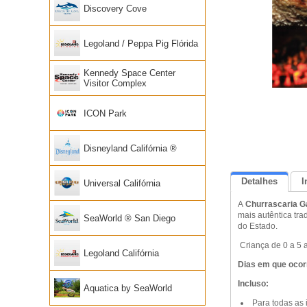
Discovery Cove
Legoland / Peppa Pig Flórida
Kennedy Space Center
Visitor Complex
ICON Park
Disneyland Califórnia ®
Detalhes
I
Universal Califórnia
A
Churrascaria 
mais autêntica tr
SeaWorld ® San Diego
do Estado.
Criança de 0 a 5 
Legoland Califórnia
Dias em que ocor
Incluso:
Aquatica by SeaWorld
Para todas as 